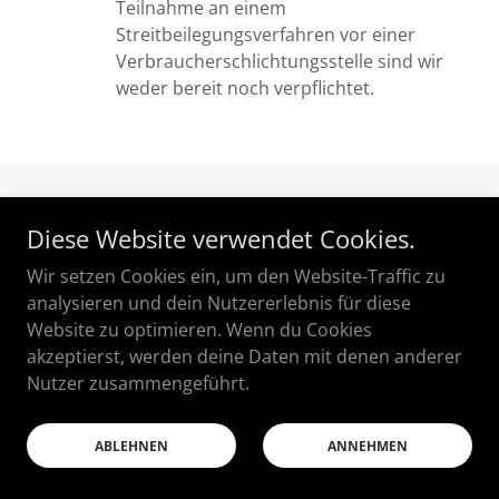
Teilnahme an einem
Streitbeilegungsverfahren vor einer
Verbraucherschlichtungsstelle sind wir
weder bereit noch verpflichtet.
Copyright © 2023 BINÓ – Alle Rechte vorbehalten.
Diese Website verwendet Cookies.
Datenschutzerklärung
Wir setzen Cookies ein, um den Website-Traffic zu
analysieren und dein Nutzererlebnis für diese
Impressum / Kontakt
Website zu optimieren. Wenn du Cookies
AGB
akzeptierst, werden deine Daten mit denen anderer
Nutzer zusammengeführt.
Unterstützt von
GoDaddy
ABLEHNEN
ANNEHMEN